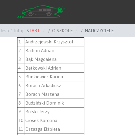
Jesteś tutaj:
START
O SZKOLE
NAUCZYCIELE
1
Andrzejewski Krzysztof
2
Ballion Adrian
3
Bąk Magdalena
4
Bętkowski Adrian
5
Blinkiewicz Karina
6
Borach Arkadiusz
7
Borach Marzena
8
Budziński Dominik
9
Bulski Jerzy
10
Ciosek Karolina
11
Drzazga Elżbieta