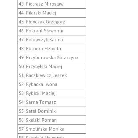
43
Pietrasz Mirosław
44
Pilarski Maciej
45
Płończak Grzegorz
46
Pokrant Sławomir
47
Polowczyk Karina
48
Potocka Elżbieta
49
Przyborowska Katarzyna
50
Przybylski Maciej
51
Raczkiewicz Leszek
52
Rybacka Iwona
53
Rybicki Maciej
54
Sarna Tomasz
55
Satel Dominik
56
Skalski Roman
57
Smolińska Monika
58
Stroński Sławomir