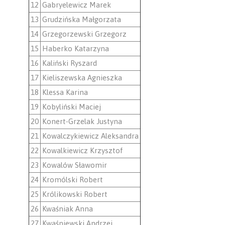
12
Gabryelewicz Marek
13
Grudzińska Małgorzata
14
Grzegorzewski Grzegorz
15
Haberko Katarzyna
16
Kaliński Ryszard
17
Kieliszewska Agnieszka
18
Klessa Karina
19
Kobyliński Maciej
20
Konert-Grzelak Justyna
21
Kowalczykiewicz Aleksandra
22
Kowalkiewicz Krzysztof
23
Kowalów Sławomir
24
Kromólski Robert
25
Królikowski Robert
26
Kwaśniak Anna
27
Kwaśniewski Andrzej