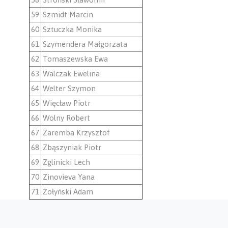
59
Szmidt Marcin
60
Sztuczka Monika
61
Szymendera Małgorzata
62
Tomaszewska Ewa
63
Walczak Ewelina
64
Welter Szymon
65
Więcław Piotr
66
Wolny Robert
67
Zaremba Krzysztof
68
Zbąszyniak Piotr
69
Zglinicki Lech
70
Zinovieva Yana
71
Żołyński Adam